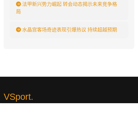
法甲新兴势力崛起 转会动态揭示未来竞争格
局
水晶宫客场奇迹表现引爆热议 持续超越预期
VSport
.
🍑jk777.vip🍑VSport - 胜利因您更精彩🏆『冷月推荐』🏆探索VSport
体育平台,开启游戏新体验！在VSport体育,您可以尽情畅玩各种热门
游戏,享受极致的游戏乐趣。我们提供丰富多样的游戏选择,涵盖了各