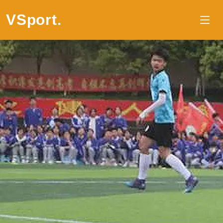
VSport
.