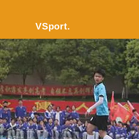
VSport
.