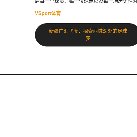
后每一个球员、每一位球迷以及每一场历史性
VSport体育
新疆广汇飞虎：探索西域深处的足球
梦
VSport
.
🍑jk777.vip🍑VSport - 胜利因您更精彩🏆『冷月推荐』
探索VSport体育平台,开启游戏新体验！在VSport体育
可以尽情畅玩各种热门游戏,享受极致的游戏乐趣。我