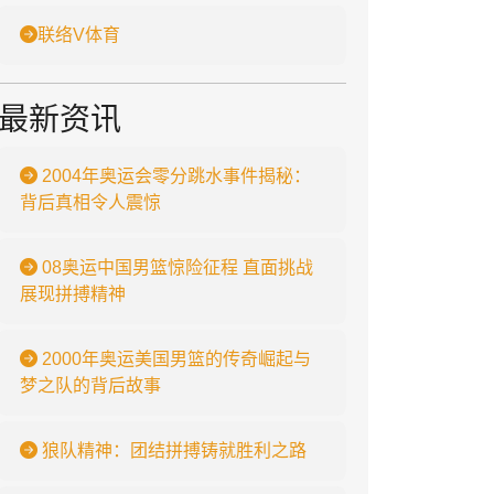
联络V体育
最新资讯
2004年奥运会零分跳水事件揭秘：
背后真相令人震惊
08奥运中国男篮惊险征程 直面挑战
展现拼搏精神
2000年奥运美国男篮的传奇崛起与
梦之队的背后故事
狼队精神：团结拼搏铸就胜利之路