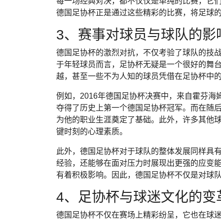
每一场经典对决，都不仅仅是单纯的比赛，它
德国足协杯正是通过这些精彩的比赛，将足球
3、赛事对球员与球队的影
德国足协杯的激烈对抗，不仅考验了球队的技
于年轻球员而言，足协杯无疑是一个很好的舞
越，甚至一些不为人知的球员凭借在足协杯中
例如，2016年德国足协杯决赛中，来自霍芬
夺得了历史上第一个德国足协杯冠军。而在随
为他的职业生涯奠定了基础。此外，许多其他
键时刻的心理素质。
此外，德国足协杯对于球队的整体发展同样具
经验，还能够在面对压力时展现出更强的应变
有着积极影响。因此，德国足协杯不仅是对球
4、足协杯与球迷文化的变
德国足协杯不仅在赛场上精彩纷呈，它也在球