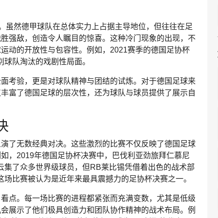
出。虽然德甲球队在总体实力上占据主导地位，但往往在足
战胜强敌，创造令人瞩目的惊喜。这种冷门现象的出现，不
运动的开放性与包容性。例如，2021赛季的德国足协杯
别球队淘汰的戏剧性局面。
全面考验，更是对球队精神与团结的试炼。对于德国足球来
仅丰富了德国足球的层次性，还为球队与球员提供了展示自
决
上演了无数经典对决。这些激烈的比赛不仅反映了德国足球
如，2019年德国足协杯决赛中，巴伐利亚劲旅拜仁慕尼
云集了众多世界级球员，但RB莱比锡凭借着出色的战术部
，这场比赛被认为是近年来最具震撼力的足协杯决赛之一。
了看点。每一场比赛的进程都紧张而充满变数，尤其是低级
机会展示了他们极具创造力和团队协作精神的战术布局。例