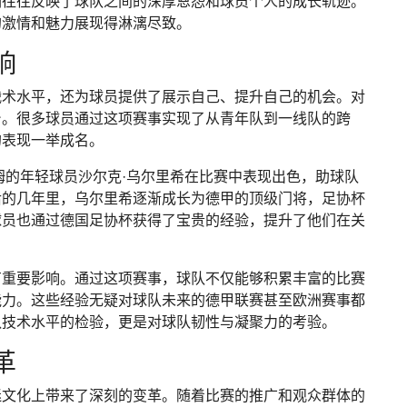
们往往反映了球队之间的深厚恩怨和球员个人的成长轨迹。
的激情和魅力展现得淋漓尽致。
响
战术水平，还为球员提供了展示自己、提升自己的机会。对
台。很多球员通过这项赛事实现了从青年队到一线队的跨
的表现一举成名。
海姆的年轻球员沙尔克·乌尔里希在比赛中表现出色，助球队
后的几年里，乌尔里希逐渐成长为德甲的顶级门将，足协杯
球员也通过德国足协杯获得了宝贵的经验，提升了他们在关
有重要影响。通过这项赛事，球队不仅能够积累丰富的比赛
能力。这些经验无疑对球队未来的德甲联赛甚至欧洲赛事都
队技术水平的检验，更是对球队韧性与凝聚力的考验。
革
迷文化上带来了深刻的变革。随着比赛的推广和观众群体的