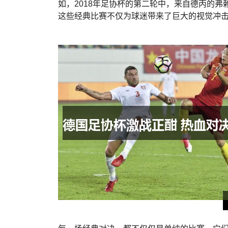
如，2018年足协杯的第二轮中，来自德丙的弗赖
这些经典比赛不仅为球迷带来了巨大的视觉冲