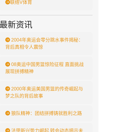
联络V体育
最新资讯
2004年奥运会零分跳水事件揭秘：
背后真相令人震惊
08奥运中国男篮惊险征程 直面挑战
展现拼搏精神
2000年奥运美国男篮的传奇崛起与
梦之队的背后故事
狼队精神：团结拼搏铸就胜利之路
法甲新兴势力崛起 转会动态揭示未