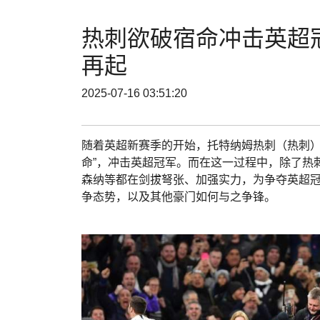
热刺欲破宿命冲击英超
再起
2025-07-16 03:51:20
随着英超新赛季的开始，托特纳姆热刺（热刺）
命”，冲击英超冠军。而在这一过程中，除了热
森纳等都在剑拔弩张、加强实力，为争夺英超
争态势，以及其他豪门如何与之争锋。