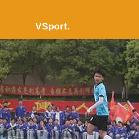
VSport
.