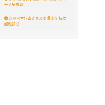
来竞争格局
水晶宫客场奇迹表现引爆热议 持续
超越预期