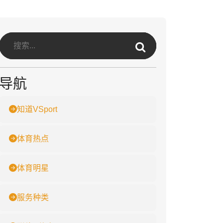
导航
知道VSport
体育热点
体育明星
服务种类