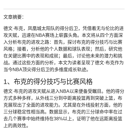
文章摘要：
德文·布克，凤凰城太阳队的得分后卫，凭借着无与伦比的进
攻天赋，迅速在NBA赛场上崭露头角。本文将从四个方面深
入分析布克的进攻之路：首先，探讨布克的得分技巧与比赛
风格；接着，分析他的个人数据和球队表现；然后，研究他
在关键比赛中的表现和成就；最后，讨论他未来的潜力和挑
战。通过这些方面的分析，本文为读者呈现了德文·布克作为
当今NBA顶尖得分后卫的多维度成长轨迹。
1、布克的得分技巧与比赛风格
德文·布克的进攻天赋从进入NBA以来便备受瞩目。他的得分
方式多种多样，从外线三分到中距离投篮再到突破上篮，布
克展现出了全面的进攻能力。尤其是在外线投射方面，他的
三分球稳定性相当高。数据显示，布克的三分球命中率在过
去几个赛季中始终维持在38%以上，证明了他在远距离投篮
上的高效性。