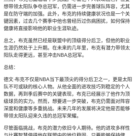
想带领太阳队争夺总冠军，仍需进一步完善球队阵容，尤其
是在防守端的加强。此外，布克的持续健康状况也是一个关
键因素，过去几个赛季中他也曾经历过伤病困扰，如何保持
健康将直接影响他的职业生涯轨迹。
总之，布克虽然已经是联盟中的顶级得分后卫，但他的职业
生涯仍然处于上升期。在未来的几年里，布克有潜力带领太
阳队走得更远，甚至冲击NBA总冠军。
总结：
德文·布克不仅是NBA当下最顶尖的得分后卫之一，更是太阳
队不可或缺的核心人物。从他全面的进攻技巧到稳定的个人
数据，再到季后赛中的关键表现，布克已经展示了他作为顶
级球员的实力。然而，想要进一步突破，布克仍需面对阵容
深度和健康等多重挑战。未来几年的发展将决定他是否能够
带领太阳队迎来久违的总冠军荣耀。
尽管面临挑战，布克的潜力依旧令人期待。他的进攻多样性
与比赛智慧使得他在联盟中的地位稳固。只要能够保持健