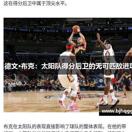
这在得分后卫中属于顶尖水平。
布克在太阳队的表现直接影响了球队的整体表现。在他的带