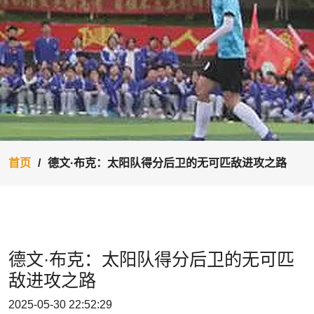
首页
德文·布克：太阳队得分后卫的无可匹敌进攻之路
德文·布克：太阳队得分后卫的无可匹
敌进攻之路
2025-05-30 22:52:29