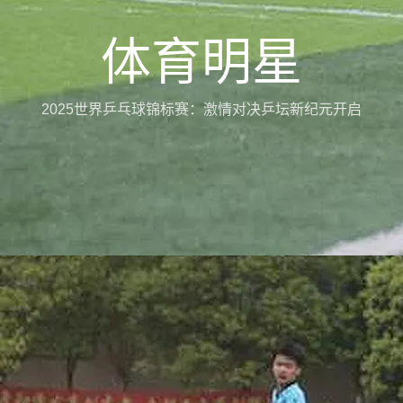
体育明星
2025世界乒乓球锦标赛：激情对决乒坛新纪元开启