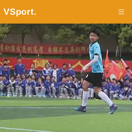
VSport
.