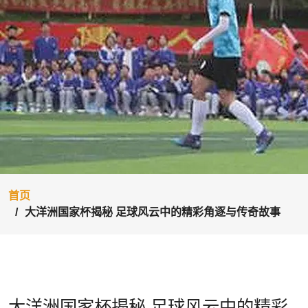
首页
大洋洲国家杯揭秘 足球风云中的精彩角逐与传奇故事
大洋洲国家杯揭秘 足球风云中的精彩