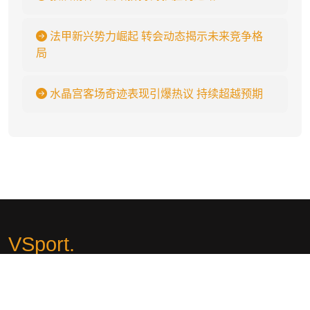
法甲新兴势力崛起 转会动态揭示未来竞争格
局
水晶宫客场奇迹表现引爆热议 持续超越预期
VSport
.
🍑jk777.vip🍑VSport - 胜利因您更精彩🏆『冷月推荐』🏆探索VSport