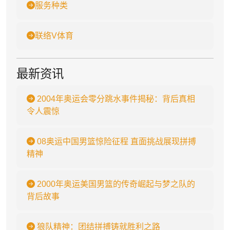
服务种类
联络V体育
最新资讯
2004年奥运会零分跳水事件揭秘：背后真相
令人震惊
08奥运中国男篮惊险征程 直面挑战展现拼搏
精神
2000年奥运美国男篮的传奇崛起与梦之队的
背后故事
狼队精神：团结拼搏铸就胜利之路