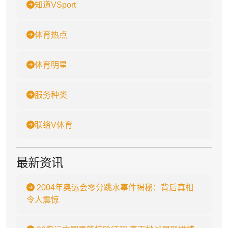
知道VSport
体育热点
体育明星
服务种类
联络V体育
最新资讯
2004年奥运会零分跳水事件揭秘：背后真相
令人震惊