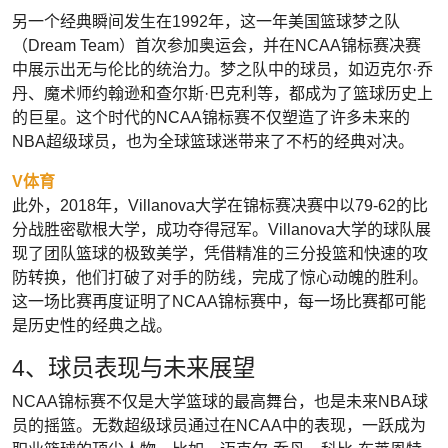
另一个经典瞬间发生在1992年，这一年美国篮球梦之队
（Dream Team）首次参加奥运会，并在NCAA锦标赛决赛
中展示出无与伦比的统治力。梦之队中的球员，如迈克尔·乔
丹、魔术师约翰逊和查尔斯·巴克利等，都成为了篮球历史上
的巨星。这个时代的NCAA锦标赛不仅塑造了许多未来的
NBA超级球员，也为全球篮球迷带来了不朽的经典对决。
V体育
此外，2018年，Villanova大学在锦标赛决赛中以79-62的比
分战胜密歇根大学，成功夺得冠军。Villanova大学的球队展
现了团队篮球的极致美学，凭借精准的三分投篮和快速的攻
防转换，他们打破了对手的防线，完成了惊心动魄的胜利。
这一场比赛再度证明了NCAA锦标赛中，每一场比赛都可能
是历史性的经典之战。
4、球员表现与未来展望
NCAA锦标赛不仅是大学篮球的最高舞台，也是未来NBA球
员的摇篮。无数超级球员通过在NCAA中的表现，一跃成为