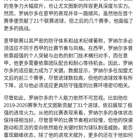
的竞争力大幅提升，也让尤文图斯的阵容更具深度与实力。
然而，罗纳尔多在意甲的表现并非一路顺风，虽然他在首个
赛季便贡献了21个联赛进球，但之后的几个赛季，他面临了
更多的挑战。
意甲联赛以其严密的防守体系和战术纪律著称，罗纳尔多必
须适应不同于西甲的比赛节奏与风格。在西甲，罗纳尔多曾
依靠超强的个人突破与出色的射门技术横扫对手，而在意
甲，他更多需要依靠团队配合和耐心等待机会。因此，罗纳
尔多的适应能力成为了关键。数据显示，罗纳尔多在加盟尤
文后的前三个赛季，尽管进球数较高，但他的进球效率有所
下降，这与他必须适应更具防守强度的比赛环境密切相关。
尽管如此，罗纳尔多的个人能力依然不可忽视。比如他在
2019-2020赛季为尤文图斯贡献了31个进球，依旧展现了极
强的进攻火力。从他的比赛表现来看，罗纳尔多的身体状态
保持得相当好，尽管意甲的比赛节奏相对较慢，但他的快速
跑动和灵活的变向依然能在关键时刻为球队制造威胁。能否
重现巅峰状态，除了他的进攻天赋外，更多的还在于他如何