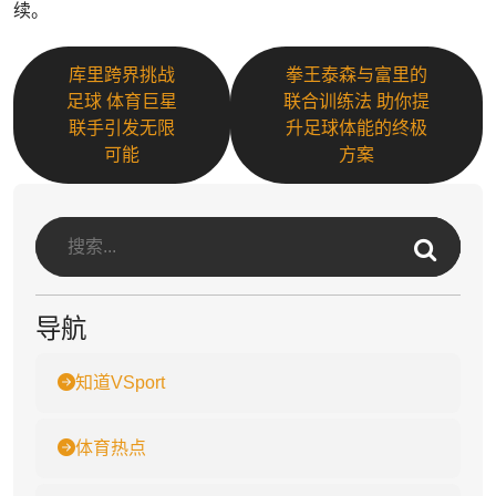
续。
库里跨界挑战
拳王泰森与富里的
足球 体育巨星
联合训练法 助你提
联手引发无限
升足球体能的终极
可能
方案
导航
知道VSport
体育热点