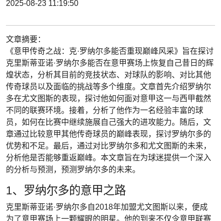
2025-08-23 11:19:50
文章摘要：
《意甲传奇之战：克·罗纳尔多能否重现巅峰风采》旨在探讨
克里斯蒂亚诺·罗纳尔多能否在意甲赛场上恢复自己昔日的辉
煌状态，分析其目前的竞技状态、对球队的影响、对比其他
传奇球员以及面临的挑战等多个维度。文章首先介绍罗纳尔
多在尤文图斯的表现，探讨他如何面对意甲这一与西甲截然
不同的联赛环境。接着，分析了他作为一名经验丰富的球
员，如何在比赛中继续施展自己强大的进攻能力。随后，文
章通过比较意甲其他传奇球员的巅峰表现，探讨罗纳尔多的
优势和不足。最后，通过对比罗纳尔多和尤文图斯的未来，
分析他是否能够重返巅峰。本文章旨在为球迷提供一个深入
的分析与预测，预测罗纳尔多的未来。
1、罗纳尔多的意甲之路
克里斯蒂亚诺·罗纳尔多自2018年加盟尤文图斯以来，便成
为了意甲赛场上一颗耀眼的明星。他的到来不仅令意甲联赛