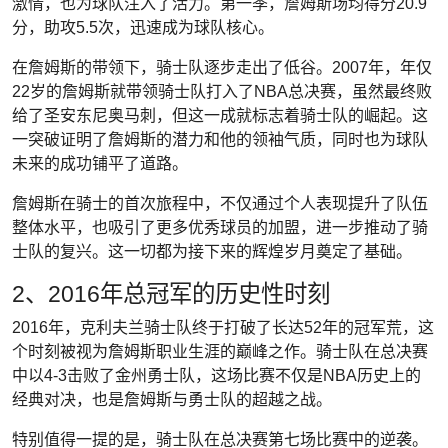
激情，也为球队注入了活力。第一季，詹姆斯场均得分20.9
分，助攻5.5次，迅速成为球队核心。
在詹姆斯的带领下，骑士队逐步走出了低谷。2007年，年仅
22岁的詹姆斯就带领骑士队打入了NBA总决赛，虽然最终败
给了圣安东尼奥马刺，但这一成就标志着骑士队的崛起。这
一突破证明了詹姆斯的潜力和他的领袖气质，同时也为球队
未来的成功铺平了道路。
詹姆斯在骑士的首次旅程中，不仅通过个人表现提升了队伍
整体水平，也吸引了更多优秀球员的加盟，进一步推动了骑
士队的复兴。这一切都为接下来的辉煌岁月奠定了基础。
2、2016年总冠军的历史性时刻
2016年，克利夫兰骑士队终于打破了长达52年的冠军荒，这
个时刻被视为詹姆斯职业生涯的巅峰之作。骑士队在总决赛
中以4-3击败了金州勇士队，这场比赛不仅是NBA历史上的
经典对决，也是詹姆斯与勇士队的超越之战。
特别值得一提的是，骑士队在总决赛第七场比赛中的逆袭。