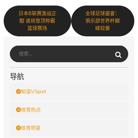
日本B联赛激战正
全球足球盛宴：
酣 谁将登顶称霸
俱乐部世界杯巅
篮球赛场
峰较量
导航
知道VSport
体育热点
体育明星