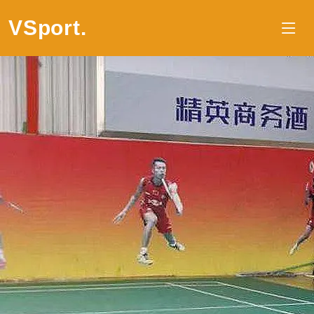
VSport
.