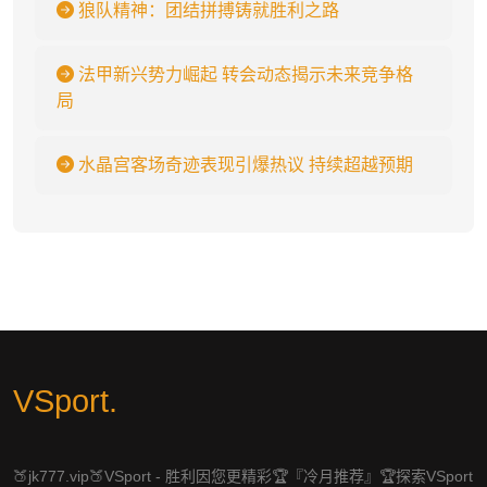
狼队精神：团结拼搏铸就胜利之路
法甲新兴势力崛起 转会动态揭示未来竞争格
局
水晶宫客场奇迹表现引爆热议 持续超越预期
VSport
.
🍑jk777.vip🍑VSport - 胜利因您更精彩🏆『冷月推荐』🏆探索VSport