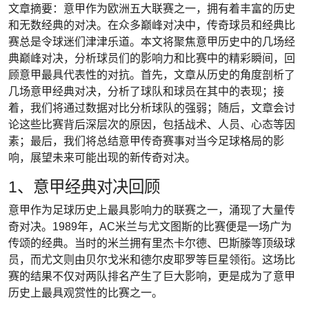
文章摘要：意甲作为欧洲五大联赛之一，拥有着丰富的历史
和无数经典的对决。在众多巅峰对决中，传奇球员和经典比
赛总是令球迷们津津乐道。本文将聚焦意甲历史中的几场经
典巅峰对决，分析球员们的影响力和比赛中的精彩瞬间，回
顾意甲最具代表性的对抗。首先，文章从历史的角度剖析了
几场意甲经典对决，分析了球队和球员在其中的表现；接
着，我们将通过数据对比分析球队的强弱；随后，文章会讨
论这些比赛背后深层次的原因，包括战术、人员、心态等因
素；最后，我们将总结意甲传奇赛事对当今足球格局的影
响，展望未来可能出现的新传奇对决。
1、意甲经典对决回顾
意甲作为足球历史上最具影响力的联赛之一，涌现了大量传
奇对决。1989年，AC米兰与尤文图斯的比赛便是一场广为
传颂的经典。当时的米兰拥有里杰卡尔德、巴斯滕等顶级球
员，而尤文则由贝尔戈米和德尔皮耶罗等巨星领衔。这场比
赛的结果不仅对两队排名产生了巨大影响，更是成为了意甲
历史上最具观赏性的比赛之一。