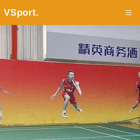
VSport
.