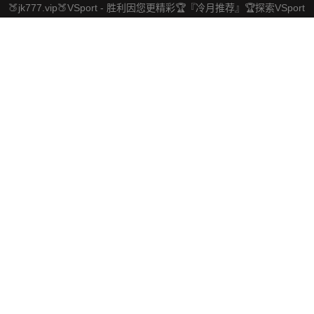
🍑jk777.vip🍑VSport - 胜利因您更精彩🏆『冷月推荐』🏆探索VSport
体育平台,开启游戏新体验！在VSport体育,您可以尽情畅玩各种热门
游戏,享受极致的游戏乐趣。我们提供丰富多样的游戏选择,涵盖了各
种类型的游戏,无论您喜欢什么样的游戏体验,都能在VSport找到满
足。立即加入VSport体育,一起探索游戏的乐趣,开启全新的游戏体
验！
社交平台
导航
知道VSport
体育热点
体育明星
服务种类